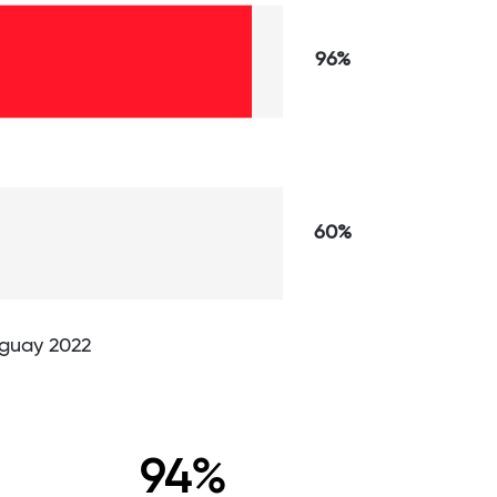
96%
60%
uguay 2022
94%