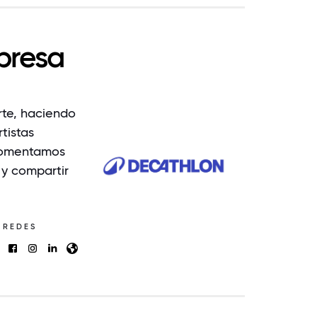
presa
rte, haciendo
tistas
 Fomentamos
 y compartir
REDES