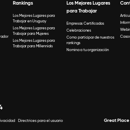
Rankings
Los Mejores Lugares
Con
para Trabajar
Los Mejores Lugares para
Artícu
Trabajar en Uruguay
Infor
Empresas Certificadas
Los Mejores Lugares para
Webin
Celebraciones
Trabajar para Mujeres
rador
Casos
Como participar de nuestros
Los Mejores Lugares para
rankings
Trabajar para Millennials
Nomina a tu organización
4
Great Place
rivacidad
Directrices para el usuario