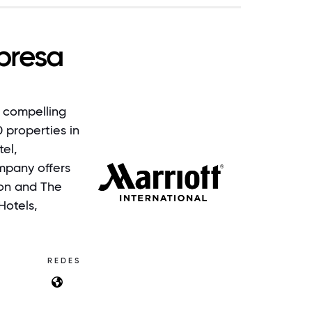
presa
f compelling
0 properties in
tel,
ompany offers
ton and The
Hotels,
REDES