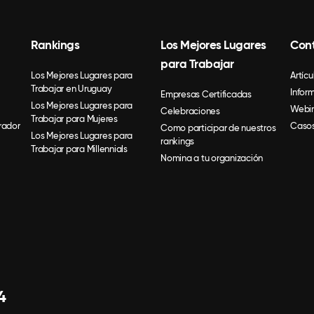
Rankings
Los Mejores Lugares
Con
para Trabajar
Los Mejores Lugares para
Artícu
Trabajar en Uruguay
Infor
Empresas Certificadas
Los Mejores Lugares para
Webin
Celebraciones
Trabajar para Mujeres
rador
Casos
Como participar de nuestros
Los Mejores Lugares para
rankings
Trabajar para Millennials
Nomina a tu organización
4