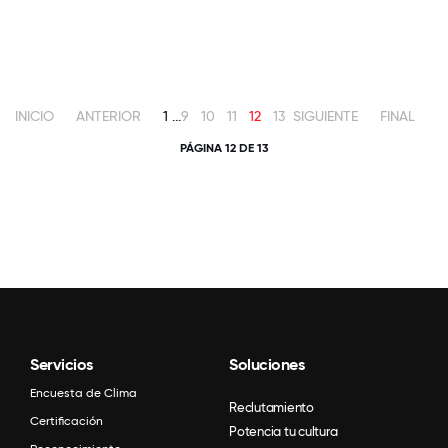
INICIO
ANTERIOR
1
...
9
10
11
12
13
SIGUIENTE
FINAL
PÁGINA 12 DE 13
Servicios
Soluciones
Encuesta de Clima
Reclutamiento
Certificación
Potencia tu cultura