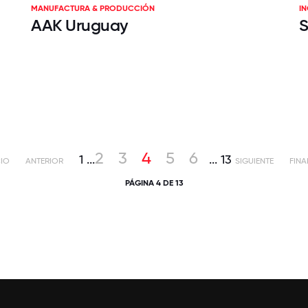
MANUFACTURA & PRODUCCIÓN
IN
AAK Uruguay
S
2
3
4
5
6
1
...
...
13
CIO
ANTERIOR
SIGUIENTE
FINA
PÁGINA 4 DE 13