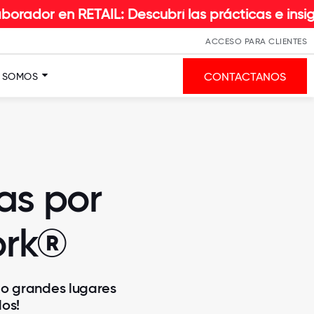
TAIL: Descubrí las prácticas e insights que hace
ACCESO PARA CLIENTES
CONTACTANOS
S SOMOS
as por
ork®
mo grandes lugares
os!