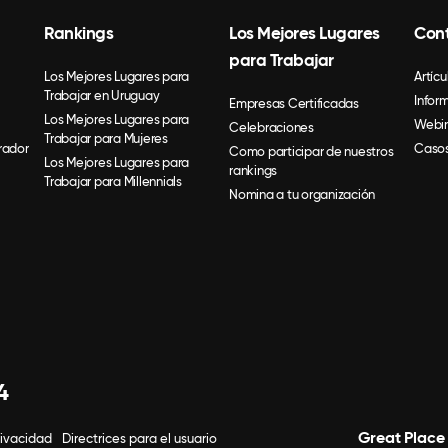
Rankings
Los Mejores Lugares
Con
para Trabajar
Los Mejores Lugares para
Artícu
Trabajar en Uruguay
Infor
Empresas Certificadas
Los Mejores Lugares para
Webin
Celebraciones
Trabajar para Mujeres
rador
Casos
Como participar de nuestros
Los Mejores Lugares para
rankings
Trabajar para Millennials
Nomina a tu organización
4
Great Place
rivacidad
Directrices para el usuario