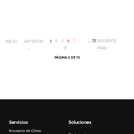
4
5
6
7
...
13
SIGUIENTE
INICIO
ANTERIOR
1
...
8
FINAL
PÁGINA 6 DE 13
Servicios
Soluciones
Encuesta de Clima